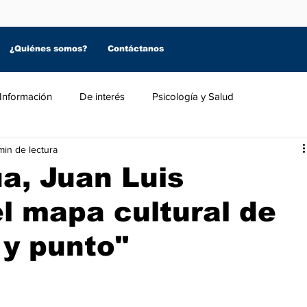
¿Quiénes somos?
Contáctanos
Información
De interés
Psicología y Salud
min de lectura
a, Juan Luis
l mapa cultural de
 y punto"