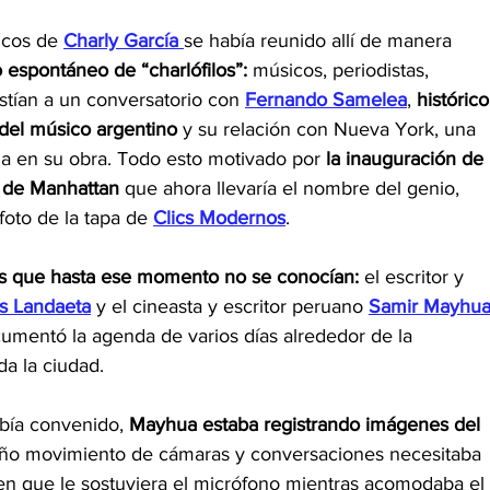
icos de 
Charly García 
se había reunido allí de manera 
espontáneo de “charlófilos”:
 músicos, periodistas, 
stían a un conversatorio con 
Fernando Samelea
, 
histórico
del músico argentino
 y su relación con Nueva York, una 
a en su obra. Todo esto motivado por
 la inauguración de 
n de Manhattan 
que ahora llevaría el nombre del genio, 
foto de la tapa de 
Clics Modernos
.
as que hasta ese momento no se conocían:
 el escritor y
s Landaeta
y el cineasta y escritor peruano 
Samir Mayhu
umentó la agenda de varios días alrededor de la 
a la ciudad.
bía convenido, 
Mayhua estaba registrando imágenes del 
o movimiento de cámaras y conversaciones necesitaba 
ien que le sostuviera el micrófono mientras acomodaba el 