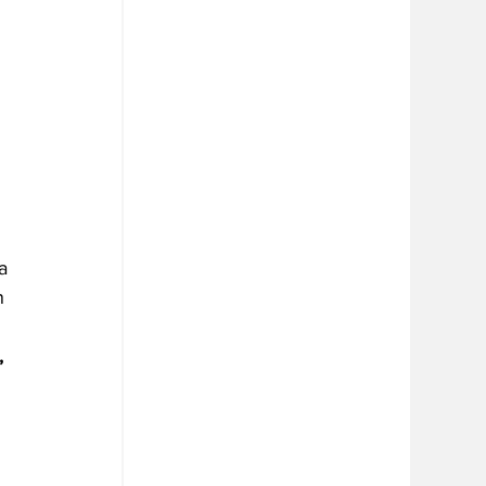
a 
n 
, 