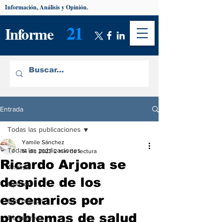
Información, Análisis y Opinión.
21
Informe
Entrada
Todas las publicaciones
Yamile Sánchez
Todas las publicaciones
14 dic 2023
2 min de lectura
Ricardo Arjona se
Análisis
despide de los
Opinión
escenarios por
Información
problemas de salud
De interés