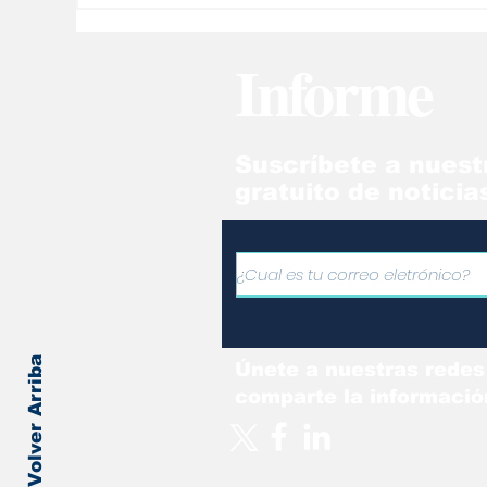
enviados a
de
Massachusetts serán
ne
Informe
llevados a base militar
ve
Suscríbete a nuest
gratuito de noticia
Volver Arriba
Únete a nuestras redes
comparte la informació