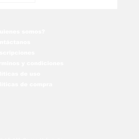
grantes
 de
 la
olanos
uienes somos?
ntáctanos
scripciones
rminos y condiciones
líticas de uso
lítica
s de compra