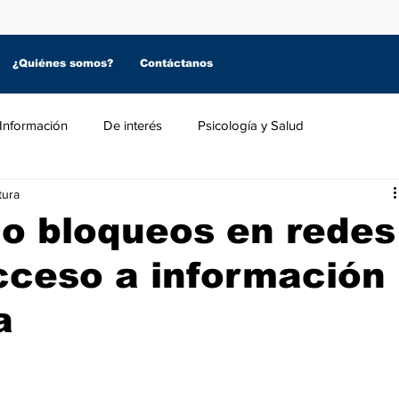
¿Quiénes somos?
Contáctanos
Información
De interés
Psicología y Salud
tura
o bloqueos en redes
cceso a información
a