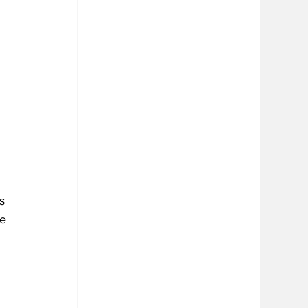
 
s 
e 