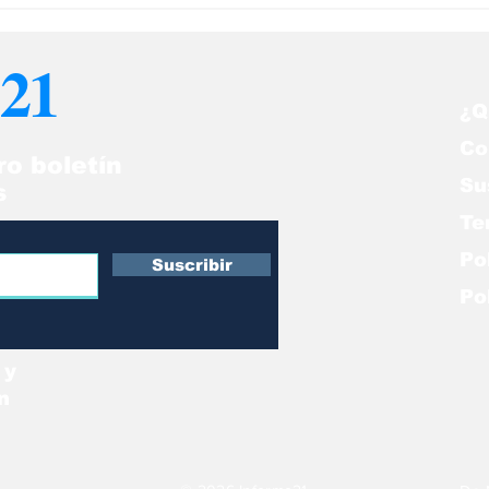
sde EEUU son “una
Texas envía mi
cesidad” para los
a la residencia
21
nezolanos
Kamala Harris,
mayoría venez
¿Q
Co
ro boletín
Su
s
Te
Po
Suscribir
Po
 y
n