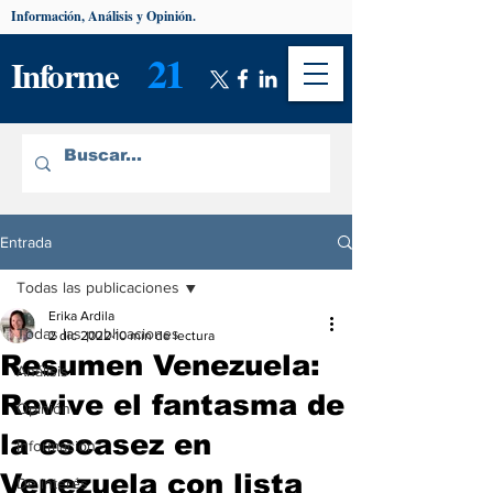
Información, Análisis y Opinión.
21
Informe
Entrada
Todas las publicaciones
Erika Ardila
Todas las publicaciones
2 dic 2022
10 min de lectura
Resumen Venezuela:
Análisis
Revive el fantasma de
Opinión
la escasez en
Información
Venezuela con lista
De interés