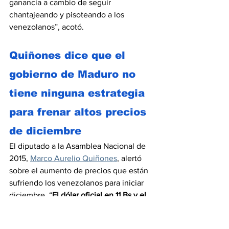
ganancia a cambio de seguir 
chantajeando y pisoteando a los 
venezolanos”, acotó.
Quiñones dice que el 
gobierno de Maduro no 
tiene ninguna estrategia 
para frenar altos precios 
de diciembre
El diputado a la Asamblea Nacional de 
2015, 
Marco Aurelio Quiñones
, alertó 
sobre el aumento de precios que están 
sufriendo los venezolanos para iniciar 
diciembre. “
El dólar oficial en 11 Bs y el 
paralelo llegó a 13
”, indicó Quiñónes en 
un mensaje divulgado a través de su 