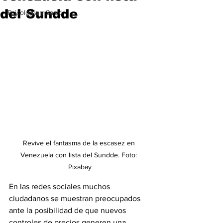
del Sundde
Psicología y Salud
Revive el fantasma de la escasez en 
Venezuela con lista del Sundde. Foto: 
Pixabay
En las redes sociales muchos 
ciudadanos se muestran preocupados 
ante la posibilidad de que nuevos 
controles de precios generen una 