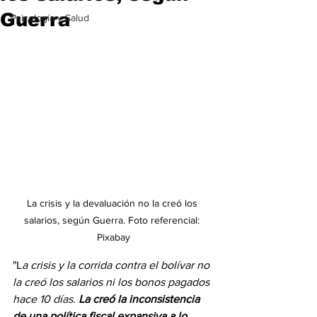
Guerra
Psicología y Salud
La crisis y la devaluación no la creó los 
salarios, según Guerra. Foto referencial: 
Pixabay
"L
a crisis y la corrida contra el bolívar no 
la creó los salarios ni los bonos pagados 
hace 10 días. 
La creó la inconsistencia 
de una política fiscal expansiva a lo 