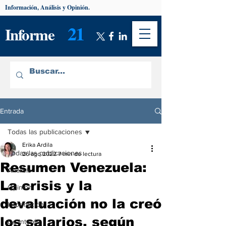
Información, Análisis y Opinión.
21
Informe
Entrada
Todas las publicaciones
Erika Ardila
Todas las publicaciones
26 ago 2022
7 min de lectura
Resumen Venezuela:
Análisis
La crisis y la
Opinión
devaluación no la creó
Información
los salarios, según
De interés