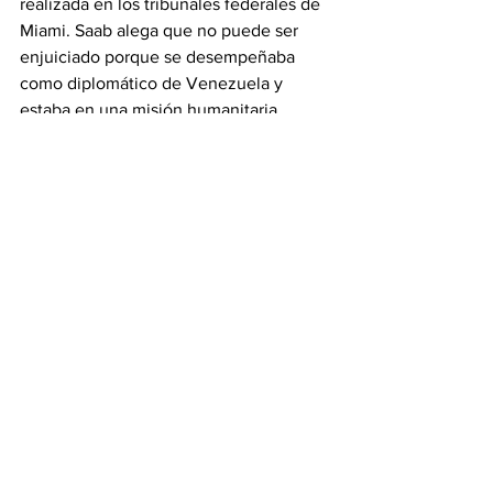
realizada en los tribunales federales de 
Miami. Saab alega que no puede ser 
enjuiciado porque se desempeñaba 
como diplomático de Venezuela y 
estaba en una misión humanitaria 
camino a Irán cuando su avión fue 
detenido en Cabo Verde al parar para 
recargar combustible.
Venezuela y Kuwait 
estudian plan de trabajo
Carlos Faría sostuvo un 
encuentro con 
el embajador de Kuwait
 ante la 
República Bolivariana de Venezuela, 
Nasser Bareh El-Enezi, para 
consolidar 
el interés de ambos pueblos de 
desarrollar un plan de trabajo conjunto 
en beneficio mutuo
. Las relaciones 
entre Kuwait y Venezuela, han sido 