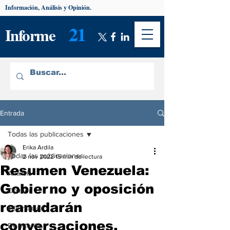
Información, Análisis y Opinión.
21
Informe
Entrada
Todas las publicaciones
Erika Ardila
Todas las publicaciones
2 nov 2022
15 min de lectura
Resumen Venezuela:
Análisis
Gobierno y oposición
Opinión
reanudarán
Información
conversaciones,
De interés