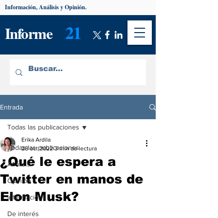
Información, Análisis y Opinión.
21
Informe
Entrada
Todas las publicaciones
Erika Ardila
Todas las publicaciones
28 oct 2022
3 min de lectura
¿Qué le espera a
Análisis
Twitter en manos de
Opinión
Elon Musk?
Información
De interés