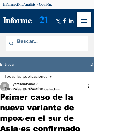
Información, Análisis y Opinión.
21
Informe
Entrada
Todas las publicaciones
yamileinforme21
Todas las publicaciones
24 sept 2024
2 min de lectura
Primer caso de la
Análisis
nueva variante de
Opinión
mpox en el sur de
Información
Asia es confirmado
De interés