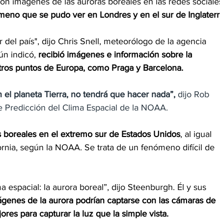
n imágenes de las auroras boreales en las redes sociale
eno que se pudo ver en Londres y en el sur de Inglaterr
 del país", dijo Chris Snell, meteorólogo de la agencia 
ún indicó, 
recibió imágenes e información sobre la 
tros puntos de Europa, como Praga y Barcelona.
 el planeta Tierra, no tendrá que hacer nada”,
 dijo Rob 
de Predicción del Clima Espacial de la NOAA.
s boreales en el extremo sur de Estados Unidos
, al igual 
rnia, según la NOAA. Se trata de un fenómeno difícil de 
a espacial: la aurora boreal”, dijo Steenburgh. Él y sus 
ágenes de la aurora podrían captarse con las cámaras de 
ores para capturar la luz que la simple vista.