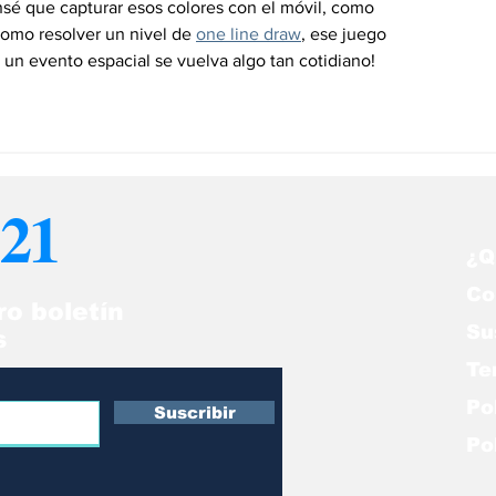
nsé que capturar esos colores con el móvil, como 
como resolver un nivel de 
one line draw
, ese juego 
e un evento espacial se vuelva algo tan cotidiano!
21
¿Q
Co
ro boletín
Su
s
Te
Po
Suscribir
Po