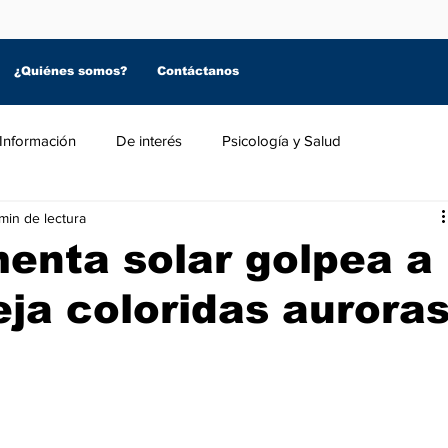
¿Quiénes somos?
Contáctanos
Información
De interés
Psicología y Salud
min de lectura
enta solar golpea a
deja coloridas aurora