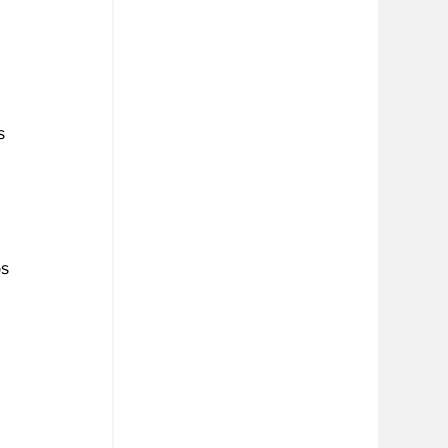
s 
 
s 