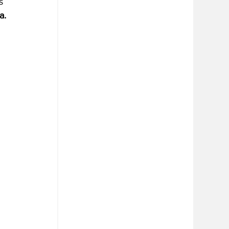
s 
a.