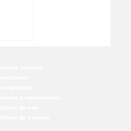
uienes somos?
ntáctanos
scripciones
rminos y condiciones
líticas de uso
lítica
s de compra