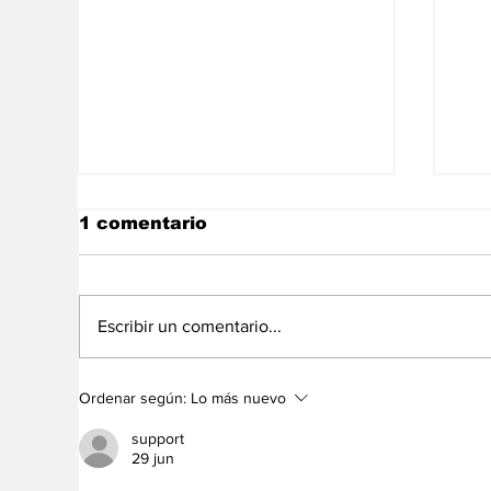
1 comentario
Escribir un comentario...
Las noticias de
La
Ordenar según:
Lo más nuevo
economía del 6Ago en
de
Venezuela
support
29 jun