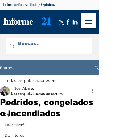
Información, Análisis y Opinión.
21
Informe
Entrada
Todas las publicaciones
Noel Álvarez
Todas las publicaciones
19 sept 2022
4 min de lectura
Podridos, congelados
Análisis
o incendiados
Opinión
Información
De interés