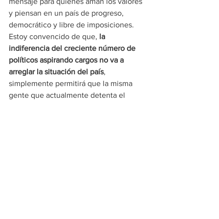
mensaje para quienes aman los valores 
y piensan en un país de progreso, 
democrático y libre de imposiciones. 
Estoy convencido de que, 
la 
indiferencia del creciente número de 
políticos aspirando cargos no va a 
arreglar la situación del país
, 
simplemente permitirá que la misma 
gente que actualmente detenta el 
poder se mantenga en él, ya sea por los 
votos, por inercia o por la compra de 
conciencias. En todas las épocas y en 
todas partes, esta manera de proceder 
ha sido el caldo de cultivo de las 
mayores injusticias y desigualdades. 
Concluyo diciendo: 
Ojalá que 
Venezuela no se pierda por obra o por 
la inacción de nosotros los venezolanos.