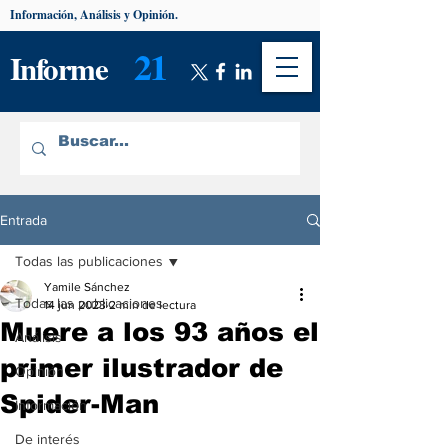
Información, Análisis y Opinión.
21
Informe
Entrada
Todas las publicaciones
Yamile Sánchez
Todas las publicaciones
14 jun 2023
2 min de lectura
Muere a los 93 años el
Análisis
primer ilustrador de
Opinión
Spider-Man
Información
De interés