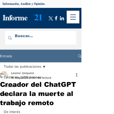
Información, Análisis y Opinión.
21
Informe
Entrada
Todas las publicaciones
Leonor Jorquera
Todas las publicaciones
14 may 2023
2 min de lectura
Creador del ChatGPT
Análisis
declara la muerte al
Opinión
trabajo remoto
Información
De interés