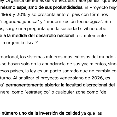
Ley Orgánica de Minas de Venezuela, hace pensar que 
no
enésimo
espejismo de sus profundidades.
 El Proyecto baj
de 1999 y 2015 y se presenta ante el país con términos 
 "seguridad jurídica" y "modernización tecnológica". Sin 
ras, surge una pregunta que la sociedad civil no debe 
 a la medida del desarrollo nacional
 o simplemente 
la urgencia fiscal?
rnacional, los sistemas mineros más exitosos del mundo -
 se basan solo en la abundancia de sus yacimientos, sino
En esos países, la ley es un pacto sagrado que no cambia co
turno. Al analizar el proyecto venezolano de 2026, 
es 
ra" permanentemente abierta: la facultad discrecional del 
ineral como "estratégico" o cualquier zona como "de 
o número uno de la inversión de calidad
 ya que las 