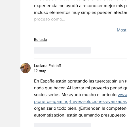
experiencia me ayudó a reconocer mejor mis pr
incluso elementos muy simples pueden afectar l
proceso como…
Most
Editado
Me gusta
Reaccionar
Luciana Falstaff
12 may
En España están apretando las tuercas; sin un r
nada que hacer. Al lanzar mi proyecto pensé que
socios serios. Me ayudó mucho el artículo 
www.
pioneros-igaming-traves-soluciones-avanzad
organizarlo todo bien. ¿Entienden la competen
automatización, están quemando presupuesto e
Me gusta
Reaccionar