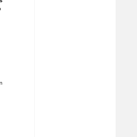
s 
o 
 
n 