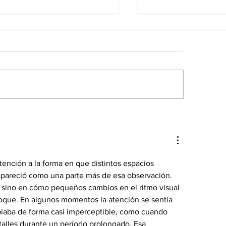
ïa Santiago y el arte
Christopher Nol
 sentirse extranjero
mejor entre lo
 todas partes
nción a la forma en que distintos espacios 
apareció como una parte más de esa observación. 
, sino en cómo pequeños cambios en el ritmo visual 
oque. En algunos momentos la atención se sentía 
biaba de forma casi imperceptible, como cuando 
talles durante un período prolongado. Esa 