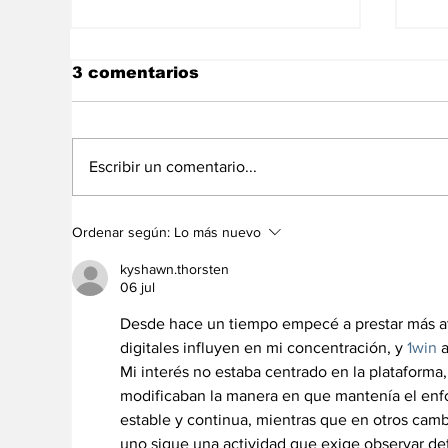
3 comentarios
Escribir un comentario...
“Los iraníes no somos
Me
Ordenar según:
Lo más nuevo
chavistas y menos aún
de
rodriguistas ¡Que Alá
en
kyshawn.thorsten
nos proteja!”
06 jul
Desde hace un tiempo empecé a prestar más ate
digitales influyen en mi concentración, y 
1win
 
Mi interés no estaba centrado en la plataforma
modificaban la manera en que mantenía el enf
estable y continua, mientras que en otros cam
uno sigue una actividad que exige observar de