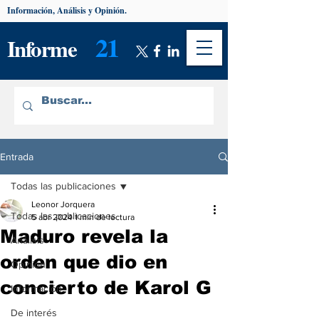
Información, Análisis y Opinión.
21
Informe
Entrada
Todas las publicaciones
Leonor Jorquera
Todas las publicaciones
5 abr 2024
1 min de lectura
Maduro revela la
Análisis
orden que dio en
Opinión
concierto de Karol G
Información
De interés