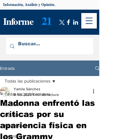
Información, Análisis y Opinión.
21
Informe
Entrada
Todas las publicaciones
Yamile Sánchez
Todas las publicaciones
8 feb 2023
1 min de lectura
Madonna enfrentó las
Análisis
críticas por su
Opinión
apariencia física en
Información
los Grammy
De interés