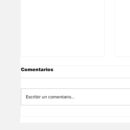
Comentarios
Escribir un comentario...
Crecen tensiones entre
Br
Brasil y Venezuela,
Mé
Amorim afirma que “la
di