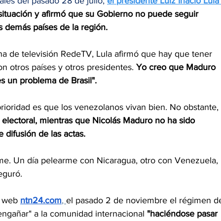
les del pasado 28 de julio, 
el presidente Luiz Inácio Lula
 situación y afirmó que su Gobierno no puede seguir 
s demás países de la región.
na de televisión RedeTV, Lula afirmó que hay que tener 
 otros países y otros presidentes. 
Yo creo que Maduro 
 un problema de Brasil".
rioridad es que los venezolanos vivan bien. No obstante, 
is electoral, mientras que Nicolás Maduro no ha sido 
e difusión de las actas.
e. Un día pelearme con Nicaragua, otro con Venezuela, 
eguró.
l web
ntn24.com
, 
el pasado 2 de noviembre el régimen d
engañar" a la comunidad internacional 
"haciéndose pasar 