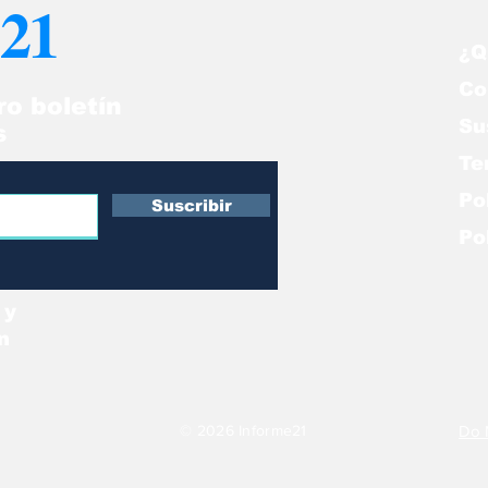
21
nezuela
Venezuela"
¿Q
Co
ro boletín
Su
s
Te
Po
Suscribir
Po
 y
n
© 2026 Informe21
Do 