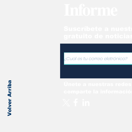
Informe
confianza se ha roto”
Ve
Suscríbete a nuest
gratuito de noticia
Volver Arriba
Únete a nuestras redes
comparte la informació