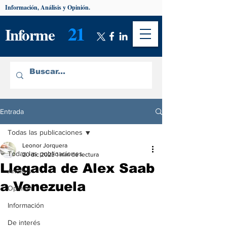
Información, Análisis y Opinión.
21
Informe
Entrada
Todas las publicaciones
Leonor Jorquera
Todas las publicaciones
20 dic 2023
1 min de lectura
Llegada de Alex Saab
Análisis
a Venezuela
Opinión
Información
De interés