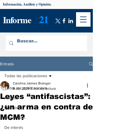
Información, Análisis y Opinión.
21
Informe
Entrada
Todas las publicaciones
Carolina Jaimes Branger
Todas las publicaciones
8 abr 2024
3 min de lectura
Leyes “antifascistas”:
Análisis
¿un arma en contra de
Opinión
MCM?
Información
De interés