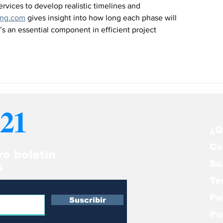
rvices to develop realistic timelines and 
ing.com
 gives insight into how long each phase will 
t’s an essential component in efficient project 
21
¿Q
Co
ro boletín
Su
s
Te
Po
Suscribir
Po