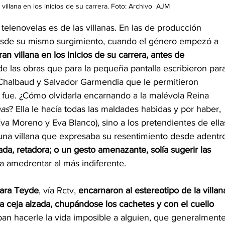
villana en los inicios de su carrera. Foto: Archivo  AJM
telenovelas es de las villanas. En las de producción 
esde su mismo surgimiento, cuando el género empezó a 
an villana en los inicios de su carrera, antes de 
de las obras que para la pequeña pantalla escribieron par
Chalbaud y Salvador Garmendia que le permitieron 
e fue. ¿Cómo olvidarla encarnando a la malévola Reina 
nas
? Ella le hacía todas las maldades habidas y por haber, 
va Moreno y Eva Blanco), sino a los pretendientes de ella
 una villana que expresaba su resentimiento desde adentro
da, retadora; o un gesto amenazante, solía sugerir las 
ra amedrentar al más indiferente. 
ara Teyde
, vía Rctv, 
encarnaron al estereotipo de la villan
la ceja alzada, chupándose los cachetes y con el cuello 
an hacerle la vida imposible a alguien, que generalmente