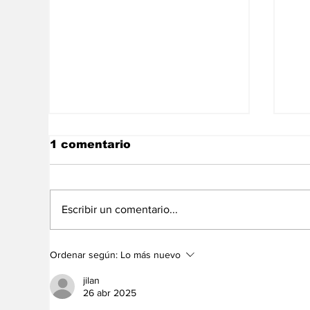
1 comentario
Escribir un comentario...
No somos un
El
Ordenar según:
Lo más nuevo
diagnónstico, somos un
Pe
camino
cr
jilan
hu
26 abr 2025