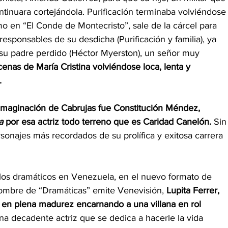
ntinuara cortejándola. Purificación terminaba volviéndose
mo en “El Conde de Montecristo”, sale de la cárcel para 
sponsables de su desdicha (Purificación y familia), ya 
 su padre perdido (Héctor Myerston), un señor muy 
cenas de María Cristina volviéndose loca, lenta y 
. 
il imaginación de Cabrujas fue Constitución Méndez, 
a 
por esa actriz todo terreno que es Caridad Canelón.
 Sin
sonajes más recordados de su prolífica y exitosa carrera 
 los dramáticos en Venezuela, en el nuevo formato de 
ombre de “Dramáticas” emite Venevisión, 
Lupita Ferrer, 
a en plena madurez encarnando a una villana en rol 
una decadente actriz que se dedica a hacerle la vida 