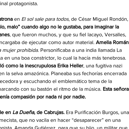
inal protagonista. 
atrona
 en 
El sol sale para todos
, de César Miguel Rondón,
lo, malo” cuando algo no le gustaba, para imaginar la 
anes
, que fueron muchos, y que su fiel lacayo, Versalles, 
cargaba de ejecutar como autor material. 
Amelia Román
a mujer prohibida
. Personificaba a una india llamada La 
en una boa constrictor, lo cual la hacía más tenebrosa. 
ló como la inescrupulosa Erika Heller
, una fugitiva nazi 
 en la selva amazónica. Planeaba sus fechorías encerrada 
mecedora y escuchando el emblemático tema de la 
 marcando con su bastón el ritmo de la música. 
Esta señora
o tenía compasión por nada ni por nadie. 
le en 
La Dueña
, de Cabrujas.
 Era Purificación Burgos, una
ecista, que no vacila en hacer “desaparecer” en una 
ista, Amanda Gutiérrez, para que su hijo, un militar que 