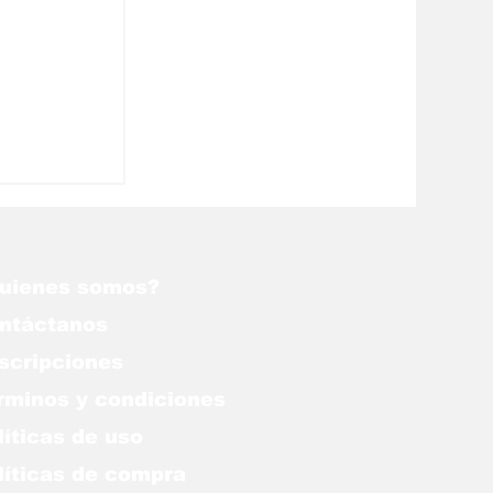
uienes somos?
ntáctanos
scripciones
rminos y condiciones
líticas de uso
lítica
s de compra