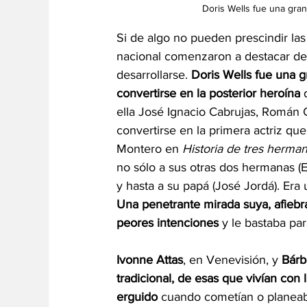
Doris Wells fue una gran 
Si de algo no pueden prescindir las 
nacional comenzaron a destacar d
desarrollarse. 
Doris Wells fue una gr
convertirse en la posterior heroína
 
ella José Ignacio Cabrujas, Román 
convertirse en la primera actriz qu
Montero en 
Historia de tres herma
no sólo a sus otras dos hermanas (E
y hasta a su papá (José Jordá). Era
Una penetrante mirada suya, afiebra
peores intenciones
 y le bastaba pa
Ivonne Attas
, en Venevisión, y 
Bárb
tradicional, de esas que vivían con 
erguido
 cuando cometían o planeab