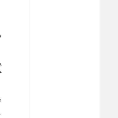
a 
s 
. 
a 
 