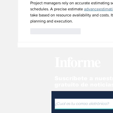
Project managers rely on accurate estimating se
schedules. A precise estimate 
advanceestimat
take based on resource availability and costs. I
planning and execution.
Me gusta
Reaccionar
Informe
Suscríbete a nuest
gratuito de noticia