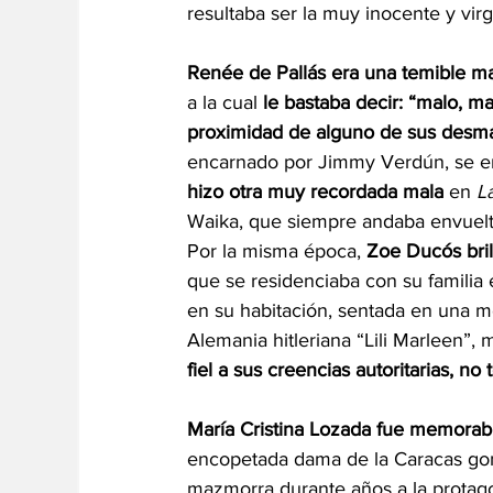
resultaba ser la muy inocente y virg
Renée de Pallás era una temible m
a la cual 
le bastaba decir: “malo, ma
proximidad de alguno de sus desm
encarnado por Jimmy Verdún, se en
hizo otra muy recordada mala
 en 
L
Waika, que siempre andaba envuelta 
Por la misma época, 
Zoe Ducós bril
que se residenciaba con su familia
en su habitación, sentada en una 
Alemania hitleriana “Lili Marleen”,
fiel a sus creencias autoritarias, n
María Cristina Lozada fue memorab
encopetada dama de la Caracas gom
mazmorra durante años a la protagon