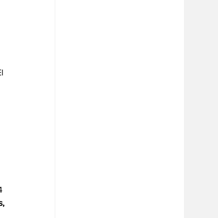
l 
 
4 
, 