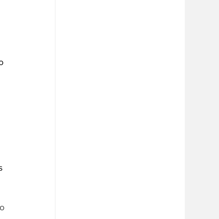
o 
s 
o 