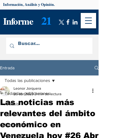
Información, Análisis y Opinión.
21
Informe
Entrada
Todas las publicaciones
Leonor Jorquera
Todas las publicaciones
26 abr 2023
3 min de lectura
Las noticias más
Análisis
relevantes del ámbito
Opinión
económico en
Información
Venezuela hoy #26 Abr
De interés