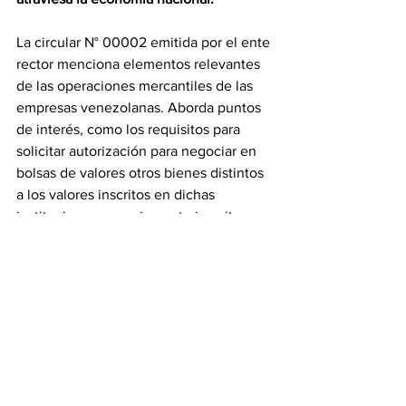
La circular N° 00002 emitida por el ente 
rector menciona elementos relevantes 
de las operaciones mercantiles de las 
empresas venezolanas. Aborda puntos 
de interés, como los requisitos para 
solicitar autorización para negociar en 
bolsas de valores otros bienes distintos 
a los valores inscritos en dichas 
instituciones y previamente inscritos en 
el Registro Nacional de Valores, que no 
sean de naturaleza agropecuaria.
Asimismo, define términos de 
importancia como el papel de figuras 
como el cedente, personas naturales y 
jurídicas, financistas, deudor cedido, 
casas de bolsa, certificado de 