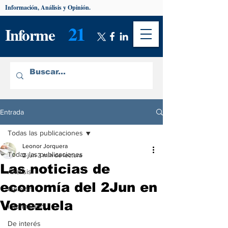
Información, Análisis y Opinión.
21
Informe
Entrada
Todas las publicaciones
Leonor Jorquera
Todas las publicaciones
2 jun
3 min de lectura
Las noticias de
Análisis
economía del 2Jun en
Opinión
Venezuela
Información
De interés