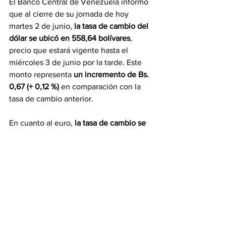
El Banco Central de Venezuela informó 
que al cierre de su jornada de hoy 
martes 2 de junio, 
la tasa de cambio del 
dólar se ubicó en 558,64 bolívares
, 
precio que estará vigente hasta el 
miércoles 3 de junio por la tarde. Este 
monto representa 
un incremento de Bs. 
0,67 (+ 0,12 %)
 en comparación con la 
tasa de cambio anterior.
En cuanto al euro, 
la tasa de cambio se 
ubicó en 650,55 bolívares,
 monto que 
representa 
un incremento de Bs. 2,31
(+ 0,41 %).
Etiquetas:
Lo más leído
Información