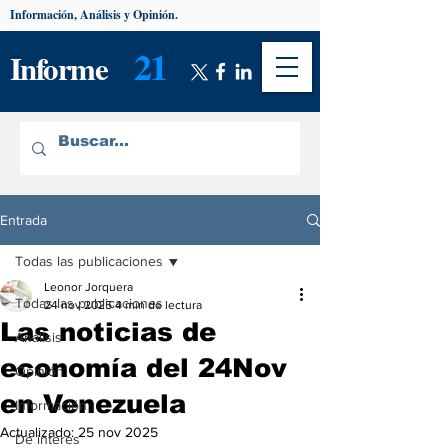
Información, Análisis y Opinión.
21
Informe
Entrada
Todas las publicaciones
Leonor Jorquera
Todas las publicaciones
24 nov 2025
4 min de lectura
Las noticias de
Análisis
economía del 24Nov
Opinión
en Venezuela
Información
Actualizado:
25 nov 2025
De interés