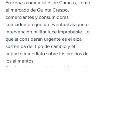
En zonas comerciales de Caracas, como 
el mercado de Quinta Crespo, 
comerciantes y consumidores 
coinciden en que un eventual ataque o 
intervención militar luce improbable. Lo 
que sí consideran urgente es el alza 
sostenida del tipo de cambio y el 
impacto inmediato sobre los precios de 
los alimentos.
Según relatan vendedores del mercado,
la actividad comercial ha disminuido en 
medio de incrementos diarios de 
precios.
 Un kilo de pollo puede costar 
hasta cuatro veces el salario mínimo 
mensual, mientras que los bonos 
entregados por el Gobierno no 
compensan la pérdida de poder 
adquisitivo.