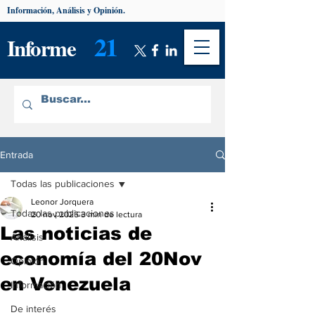
Información, Análisis y Opinión.
21
Informe
Entrada
Todas las publicaciones
Leonor Jorquera
Todas las publicaciones
20 nov 2025
3 min de lectura
Las noticias de
Análisis
economía del 20Nov
Opinión
en Venezuela
Información
De interés