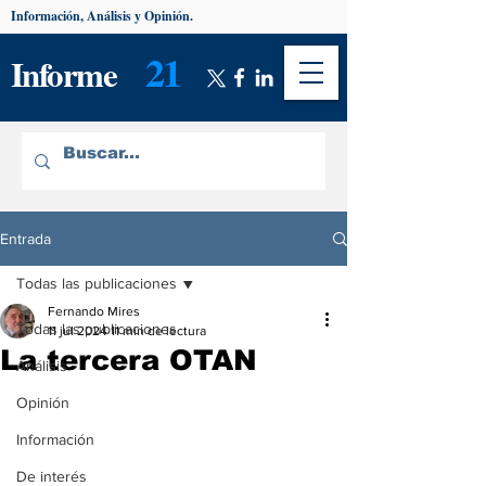
Información, Análisis y Opinión.
21
Informe
Entrada
Todas las publicaciones
Fernando Mires
Todas las publicaciones
11 jul 2024
11 min de lectura
La tercera OTAN
Análisis
Opinión
Información
De interés