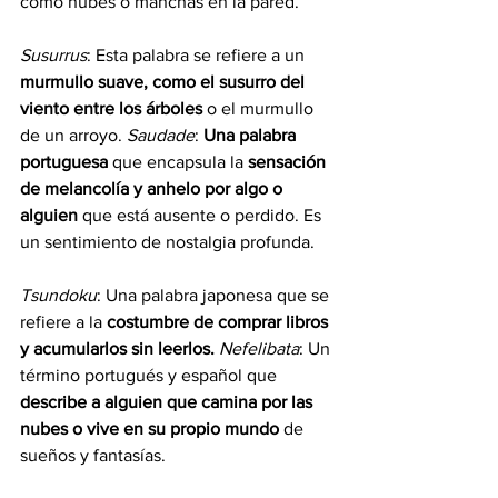
como nubes o manchas en la pared.
Susurrus
: Esta palabra se refiere a un 
murmullo suave, como el susurro del 
viento entre los árboles 
o el murmullo 
de un arroyo. 
Saudade
: 
Una palabra 
portuguesa
 que encapsula la 
sensación 
de melancolía y anhelo por algo o 
alguien
 que está ausente o perdido. Es 
un sentimiento de nostalgia profunda.
Tsundoku
: Una palabra japonesa que se 
refiere a la 
costumbre de comprar libros 
y acumularlos sin leerlos.
Nefelibata
: Un 
término portugués y español que 
describe a alguien que camina por las 
nubes o vive en su propio mundo
 de 
sueños y fantasías.