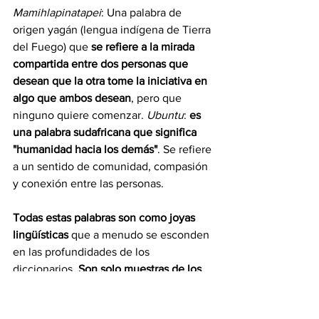
Mamihlapinatapei
: Una palabra de 
origen yagán (lengua indígena de Tierra 
del Fuego) que 
se refiere a la mirada 
compartida entre dos personas que 
desean que la otra tome la iniciativa en 
algo que ambos desean
, pero que 
ninguno quiere comenzar. 
Ubuntu
: 
es 
una palabra sudafricana que significa 
"humanidad hacia los demás"
. Se refiere 
a un sentido de comunidad, compasión 
y conexión entre las personas.
Todas estas palabras son como joyas 
lingüísticas 
que a menudo se esconden 
en las profundidades de los 
diccionarios. 
Son solo muestras de los 
múltiples términos fascinantes que 
existen en el mundo
. Cada una de ellos 