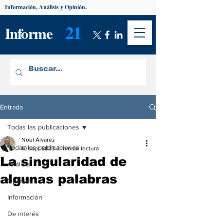
Información, Análisis y Opinión.
21
Informe
Entrada
Todas las publicaciones
Noel Álvarez
Todas las publicaciones
10 sept 2023
3 min de lectura
La singularidad de
Análisis
algunas palabras
Opinión
Información
De interés