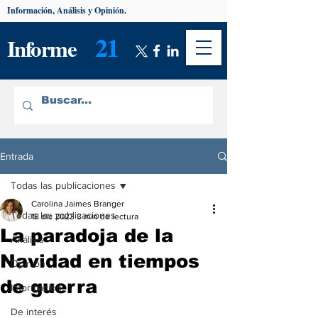
Información, Análisis y Opinión.
21
Informe
Entrada
Todas las publicaciones
Carolina Jaimes Branger
Todas las publicaciones
18 dic 2023
3 min de lectura
La paradoja de la
Análisis
Navidad en tiempos
Opinión
de guerra
Información
De interés