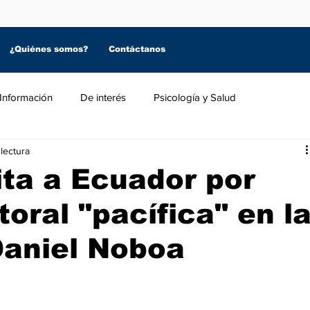
¿Quiénes somos?
Contáctanos
Información
De interés
Psicología y Salud
lectura
ita a Ecuador por
toral "pacífica" en l
Daniel Noboa