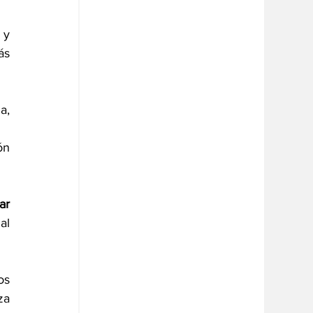
y 
s 
, 
n 
r 
l 
s 
a 