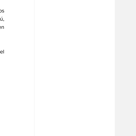
s 
, 
n 
l 