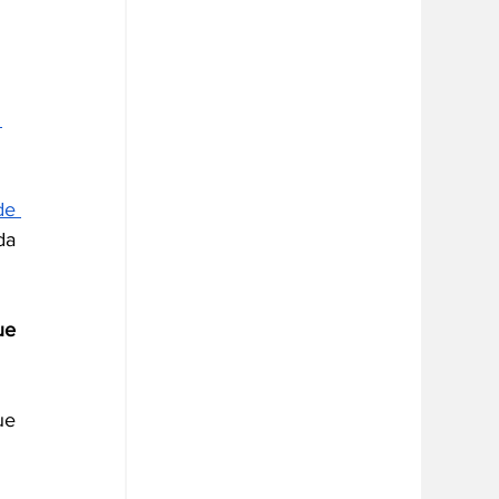
 
e 
a 
e 
e 