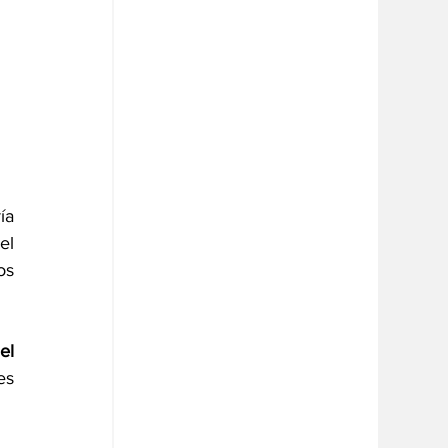
a 
l 
s 
l 
s 