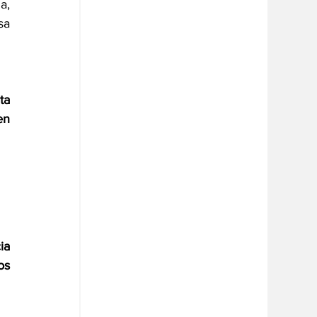
, 
a 
a 
n 
a 
s 