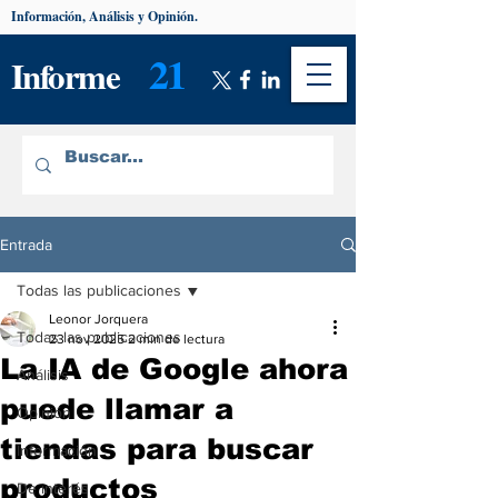
Información, Análisis y Opinión.
21
Informe
Entrada
Todas las publicaciones
Leonor Jorquera
Todas las publicaciones
23 nov 2025
2 min de lectura
La IA de Google ahora
Análisis
puede llamar a
Opinión
tiendas para buscar
Información
productos
De interés