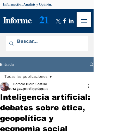
Información, Análisis y Opinión.
21
Informe
Entrada
Todas las publicaciones
Horacio Biord Castillo
Todas las publicaciones
14 jun
3 min de lectura
Inteligencia artificial:
Análisis
debates sobre ética,
Opinión
geopolítica y
Información
economía social
De interés