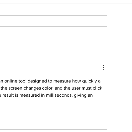
 más viral: Arca
Lo más viral: L
egará a Venezuela por
condicional pa
imera vez
Tekashi
an online tool designed to measure how quickly a 
, the screen changes color, and the user must click 
 result is measured in milliseconds, giving an 