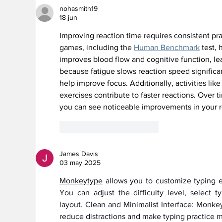
nohasmith19
18 jun
Improving reaction time requires consistent pra
games, including the 
Human Benchmark
 test,
improves blood flow and cognitive function, lea
because fatigue slows reaction speed significan
help improve focus. Additionally, activities li
exercises contribute to faster reactions. Over ti
you can see noticeable improvements in your 
Me gusta
Reaccionar
James Davis
03 may 2025
Monkeytype
 allows you to customize typing e
You can adjust the difficulty level, select 
layout. Clean and Minimalist Interface: Monkey
reduce distractions and make typing practice 