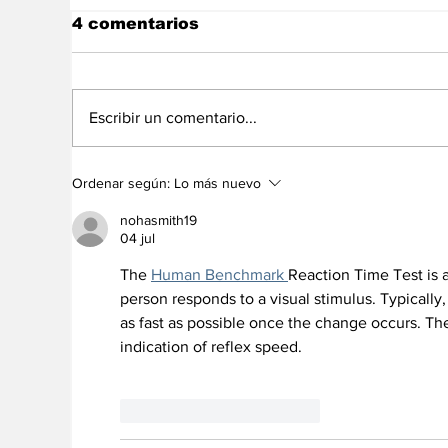
4 comentarios
Escribir un comentario...
“Te lo juro por mi
Lo
Ordenar según:
Lo más nuevo
madre”: La nueva frase
ll
viral de La Vinotinto
pr
nohasmith19
04 jul
The 
Human Benchmark 
Reaction Time Test is 
person responds to a visual stimulus. Typically
as fast as possible once the change occurs. The
indication of reflex speed. 
Me gusta
Reaccionar