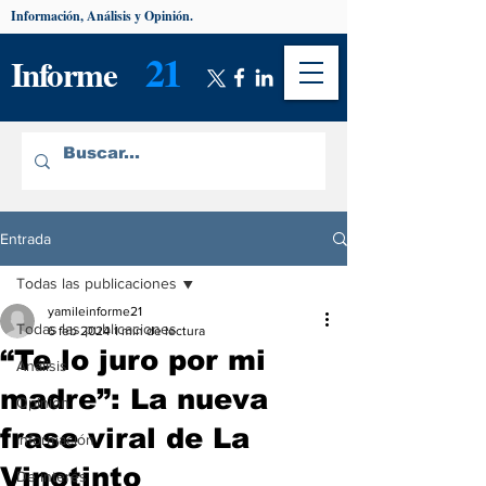
Información, Análisis y Opinión.
21
Informe
Entrada
Todas las publicaciones
yamileinforme21
Todas las publicaciones
6 feb 2024
1 min de lectura
“Te lo juro por mi
Análisis
madre”: La nueva
Opinión
frase viral de La
Información
Vinotinto
De interés