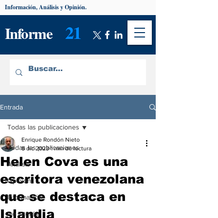
Información, Análisis y Opinión.
21
Informe
Entrada
Todas las publicaciones
Enrique Rondón Nieto
Todas las publicaciones
8 dic 2023
1 min de lectura
Helen Cova es una
Análisis
escritora venezolana
Opinión
que se destaca en
Información
Islandia
De interés