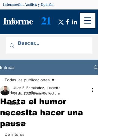
Información, Análisis y Opinión.
21
Informe
Entrada
Todas las publicaciones
Juan E. Fernández, Juanette
Todas las publicaciones
31 dic 2025
3 min de lectura
Hasta el humor
Análisis
necesita hacer una
Opinión
pausa
Información
De interés