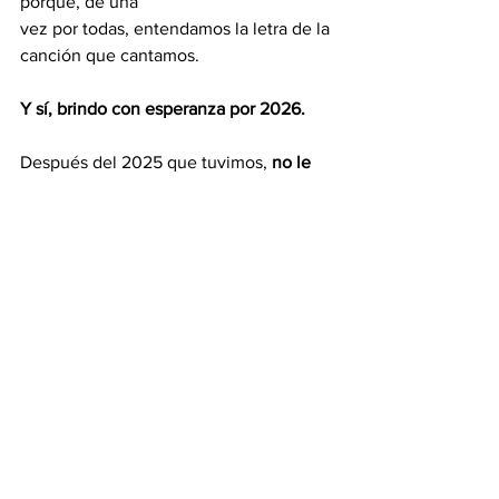
porque, de una
vez por todas, entendamos la letra de la 
canción que cantamos.
Y sí, brindo con esperanza por 2026.
Después del 2025 que tuvimos, 
no le 
será tan difícil hacerlo mejor.
Juan E. Fernández, Juanete
Opinión
Ver todo
Entradas recientes