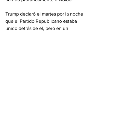
Trump declaró el martes por la noche 
que el Partido Republicano estaba 
unido detrás de él, pero en un 
comunicado poco después, la portavoz 
de Haley, Olivia Pérez-Cubas, dijo: "La 
unidad no se logra simplemente 
afirmando: 'Estamos unidos'".
Información
Ver todo
Entradas recientes