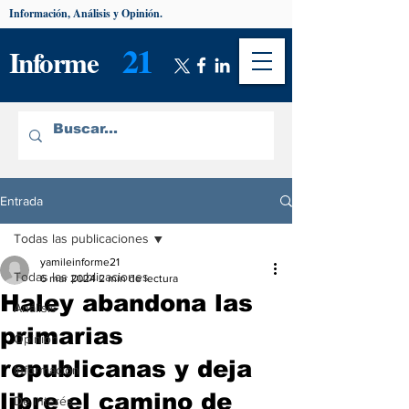
Información, Análisis y Opinión.
21
Informe
Entrada
Todas las publicaciones
yamileinforme21
Todas las publicaciones
6 mar 2024
2 min de lectura
Haley abandona las
Análisis
primarias
Opinión
republicanas y deja
Información
libre el camino de
De interés