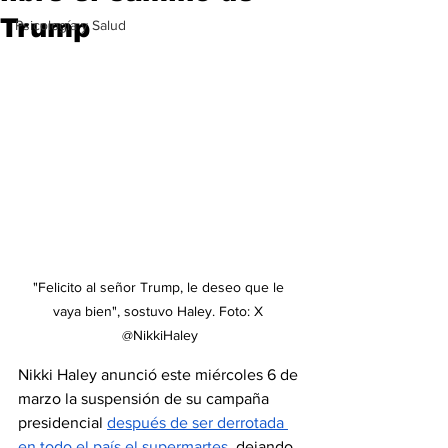
Trump
Psicología y Salud
"Felicito al señor Trump, le deseo que le 
vaya bien", sostuvo Haley. Foto: X 
@NikkiHaley
Nikki Haley anunció este miércoles 6 de 
marzo la suspensión de su campaña 
presidencial 
después de ser derrotada 
en todo el país el supermartes
, dejando 