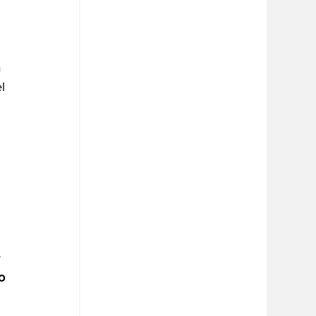
a
l 
 
 
 
o 