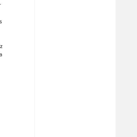
r 
s
z 
a 