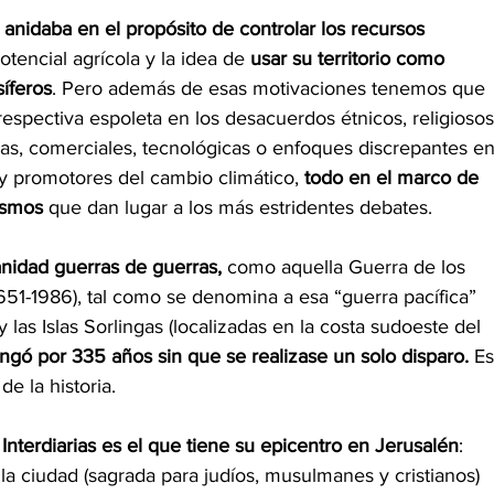
anidaba en el propósito de controlar los recursos 
tencial agrícola y la idea de 
usar su territorio como 
íferos
. Pero además de esas motivaciones tenemos que 
respectiva espoleta en los desacuerdos étnicos, religiosos
as, comerciales, tecnológicas o enfoques discrepantes en
y promotores del cambio climático, 
todo en el marco de 
ismos 
que dan lugar a los más estridentes debates.
nidad guerras de guerras,
 como aquella Guerra de los
651-1986), tal como se denomina a esa “guerra pacífica”
 las Islas Sorlingas (localizadas en la costa sudoeste del
ongó por 335 años sin que se realizase un solo disparo.
 Es
e la historia.
 Interdiarias es el que tiene su epicentro en Jerusalén
: 
 la ciudad (sagrada para judíos, musulmanes y cristianos)