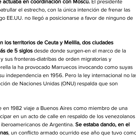
e actuaba en coordinación con Moscú.
 El presidente 
rullar el estrecho, con la única intención de frenar las 
go EE.UU. no llegó a posicionarse a favor de ninguno de 
los territorios de Ceuta y Melilla, dos ciudades
s de 5 siglos 
desde donde surgen-en el marco de la 
y sus fronteras-diatribas de orden migratorias y 
erella la ha provocado Marruecos invocando como suyas 
u independencia en 1956. Pero la ley internacional no la
zación de Naciones Unidas (ONU) respalda que son 
ue en 1982 viaje a Buenos Aires como miembro de una 
icipar en un acto de calle en respaldo de los venezolanos
 iberoamericanos de Argentina. 
Se estaba dando, en el 
inas
, un conflicto armado ocurrido ese año que tuvo com