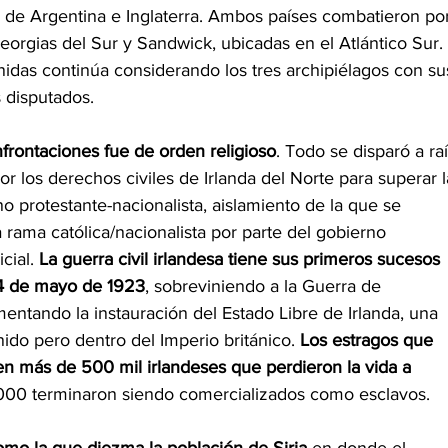
s de Argentina e Inglaterra. Ambos países combatieron po
Georgias del Sur y Sandwick, ubicadas en el Atlántico Sur.
idas continúa considerando los tres archipiélagos con su
 disputados. 
nfrontaciones fue de orden religioso
. Todo se disparó a raí
 los derechos civiles de Irlanda del Norte para superar l
o protestante-nacionalista, aislamiento de la que se 
la rama católica/nacionalista por parte del gobierno
cial. 
La guerra civil irlandesa tiene sus primeros sucesos
24 de mayo de 1923
,​ sobreviniendo a la Guerra de
entando la instauración del Estado Libre de Irlanda, una
do pero dentro del Imperio británico. 
Los estragos que
en más de 500 mil irlandeses que perdieron la vida a 
000 terminaron siendo comercializados como esclavos.