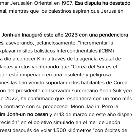
tomar Jerusalén Oriental en 1967. 
Esa disputa ha desatado
nal
, mientras que los palestinos aspiran que Jerusalén
m Jonh-un inauguró este año 2023 con una pendenciera
es
, aseverando, jactanciosamente, “incrementar la
layar misiles balísticos intercontinentales (ICBM)
la dio a conocer Kim a través de la agencia estatal de
lantes y retos vociferando que “Corea del Sur es el
 que está empeñado en una insolente y peligrosa 
nes las han venido soportando los habitantes de Corea 
ión del presidente conservador surcoreano Yoon Suk-yeol
de 2022, ha confirmado que responderá con un tono más
en contraste con su predecesor Moon Jae-in. Pero la 
Kim Jonh-un no cesan 
y el 13 de marzo de este año dispar
recisión" en el objetivo simulado en el mar de Japón 
reas) después de volar 1.500 kilómetros "con órbitas de 