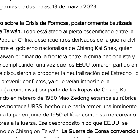
lgo más de dos horas. 13 de marzo 2023.
ato sobre la Crisis de Formosa, posteriormente bautizada 
e Taiwán. 
Todo está atado al pleito escenificado entre la 
opular China, desencuentros derivados de la guerra civil 
ntre el gobierno nacionalista de Chiang Kai Shek, quien 
aiwán originando la frontera entre la china nacionalista y l
ue complicando, una vez que los EEUU tomaron partido en
e dispusieron a proponer la neutralización del Estrecho, lo
 prevenir conflictos, ya que veían imposible la 
l (la comunista) por parte de las tropas de Chiang Kai 
ando en febrero de 1950 Mao Zedong estampa su rúbrica 
 desmontada URSS, hecho que hacia temer una inminente
 a la par en junio de 1950 el líder comunista norcoreano 
rea a la fuerza. Ese despropósito hizo que EE.UU. se 
rno de Chiang en Taiwán. 
La Guerra de Corea convenció 