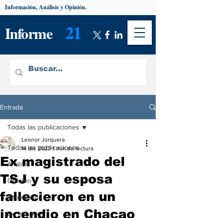
Información, Análisis y Opinión.
21
Informe
Entrada
Todas las publicaciones
Leonor Jorquera
Todas las publicaciones
14 dic 2023
1 min de lectura
Ex magistrado del
Análisis
TSJ y su esposa
Opinión
fallecieron en un
Información
incendio en Chacao
De interés