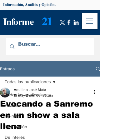
Información, Análisis y Opinión.
21
Informe
Entrada
Todas las publicaciones
Aquilino José Mata
Todas las publicaciones
19 may
2 min de lectura
Evocando a Sanremo
Análisis
en un show a sala
Opinión
llena
Información
De interés