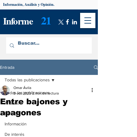
Información, Análisis y Opinión.
21
Informe
Entrada
Todas las publicaciones
Omar Ávila
Todas las publicaciones
3 oct 2023
2 min de lectura
Entre bajones y
Análisis
apagones
Opinión
Información
De interés