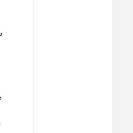
o 
 
o 
 
. 