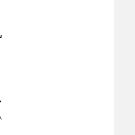
e 
 
o 
 
, 