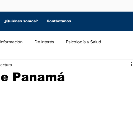
¿Quiénes somos?
Contáctanos
Información
De interés
Psicología y Salud
lectura
 de Panamá