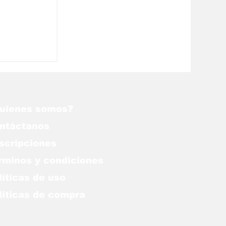
ino”
uienes somos?
ntáctanos
scripciones
rminos y condiciones
líticas de uso
lítica
s de compra