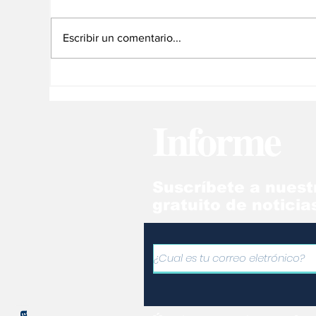
Escribir un comentario...
¿Estamos en la
Ni
antesala de una guerra
pe
mundial?
Informe
Suscríbete a nuest
gratuito de noticia