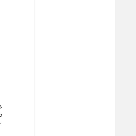
s 
o 
 