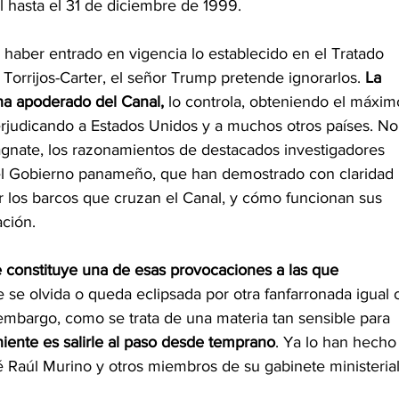
al hasta el 31 de diciembre de 1999.
haber entrado en vigencia lo establecido en el Tratado 
 Torrijos-Carter, el señor Trump pretende ignorarlos. 
La 
ha apoderado del Canal,
 lo controla, obteniendo el máxim
rjudicando a Estados Unidos y a muchos otros países. No
magnate, los razonamientos de destacados investigadores 
s del Gobierno panameño, que han demostrado con claridad 
or los barcos que cruzan el Canal, y cómo funcionan sus 
ación.
 constituye una de esas provocaciones a las que 
e se olvida o queda eclipsada por otra fanfarronada igual 
 embargo, como se trata de una materia tan sensible para 
iente es salirle al paso desde temprano
. Ya lo han hecho
sé Raúl Murino y otros miembros de su gabinete ministerial