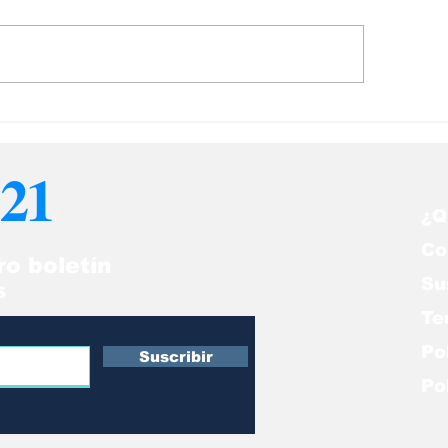
Un “Cuento Ch
 tal calvo ni con dos
lucas…
21
¿Q
Co
ro boletín
Su
s
Te
Po
Suscribir
Po