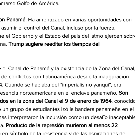
lamarse Golfo de América.
con Panamá.
 Ha amenazado en varias oportunidades con 
sumir el control del Canal, incluso por la fuerza, 
e el Gobierno y el Estado del país del istmo ejercen sobr
na. 
Trump sugiere reeditar los tiempos del
 el Canal de Panamá y la existencia de la Zona del Canal,
 de conflictos con Latinoamérica desde la inauguración 
4. Cuando se hablaba del "imperialismo yanqui", era
 presencia norteamericana en el enclave panameño. 
Son 
idos en la zona del Canal el 9 de enero de 1964
, conocid
o un grupo de estudiantes izó la bandera panameña en el
as interpretaron la incursión como un desafío inaceptable
a. 
Producto de la represión murieron al menos 22 
ó en símbolo de la resistencia y de las aspiraciones del 