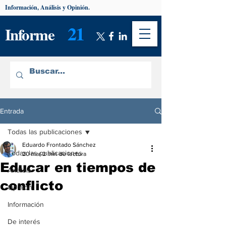
Información, Análisis y Opinión.
21
Informe
Entrada
Todas las publicaciones
Eduardo Frontado Sánchez
Todas las publicaciones
20 mar
2 min de lectura
Educar en tiempos de
Análisis
conflicto
Opinión
Información
De interés