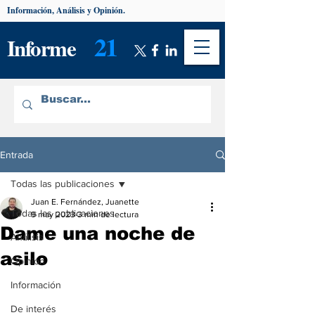
Información, Análisis y Opinión.
21
Informe
Entrada
Todas las publicaciones
Juan E. Fernández, Juanette
Todas las publicaciones
9 may 2023
3 min de lectura
Dame una noche de
Análisis
asilo
Opinión
Información
De interés