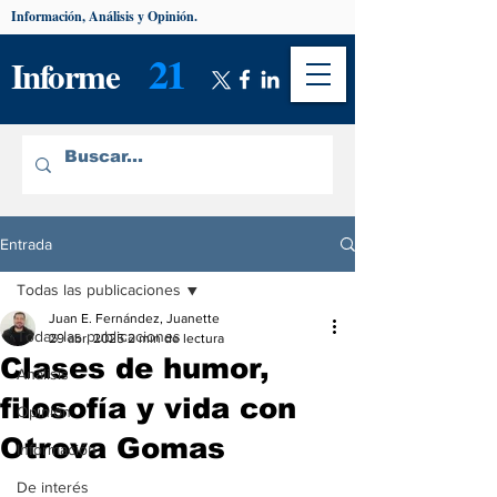
Información, Análisis y Opinión.
21
Informe
Entrada
Todas las publicaciones
Juan E. Fernández, Juanette
Todas las publicaciones
29 abr. 2025
2 min de lectura
Clases de humor,
Análisis
filosofía y vida con
Opinión
Otrova Gomas
Información
De interés