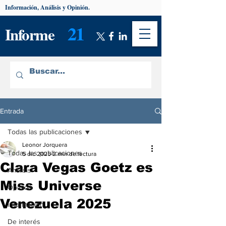
Información, Análisis y Opinión.
21
Informe
Entrada
Todas las publicaciones
Leonor Jorquera
Todas las publicaciones
5 dic 2025
2 min de lectura
Clara Vegas Goetz es
Análisis
Miss Universe
Opinión
Venezuela 2025
Información
De interés