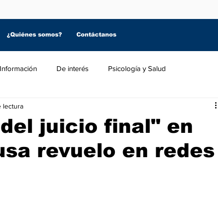
¿Quiénes somos?
Contáctanos
Información
De interés
Psicología y Salud
 lectura
el juicio final" en
usa revuelo en redes