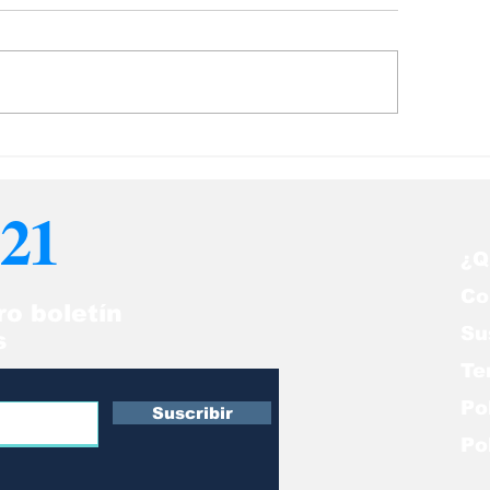
arecen toneladas de
En un bar en Ta
ces muertos en la
los clientes c
sta de Grecia
junto a los pec
21
(Video)
¿Q
Co
ro boletín
Su
s
Te
Po
Suscribir
Po