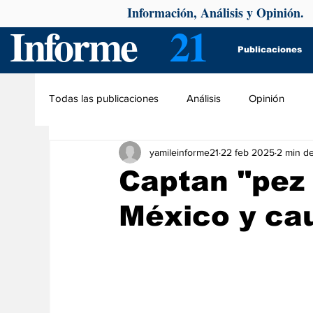
Información, Análisis y Opinión.
Informe
21
Publicaciones
Todas las publicaciones
Análisis
Opinión
yamileinforme21
22 feb 2025
2 min de
Captan "pez d
México y ca