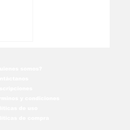
ilandia
omen
es
uienes somos?
ntáctanos
scripciones
rminos y condiciones
líticas de uso
lítica
s de compra