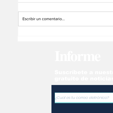
Escribir un comentario...
Gran pez ataca a joven
Ap
vestida con traje de
pe
sirena en pleno show
co
Informe
(video)
Suscríbete a nuest
gratuito de noticia