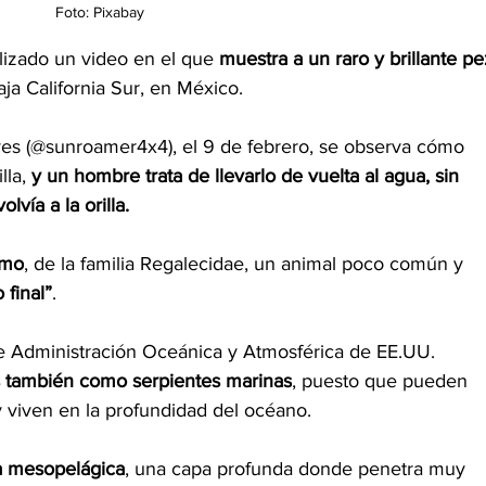
Foto: Pixabay
alizado un video en el que 
muestra a un raro y brillante pe
aja California Sur, en México.
es (
@sunroamer4x4
), el 9 de febrero, se observa cómo 
lla,
 y un hombre trata de llevarlo de vuelta al agua, sin 
lvía a la orilla.
emo
, de la familia Regalecidae, un animal poco común y 
 final”
.
de Administración Oceánica y Atmosférica de EE.UU. 
s también como serpientes marinas
, puesto que pueden 
y viven en la profundidad del océano.
 mesopelágica
, una capa profunda donde penetra muy 