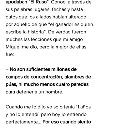
apodaban “El Ruso”. 
Conocí a través de 
sus palabras lugares, fechas y hasta 
datos que los aliados habían alterado 
por aquello de que “el ganador es quien 
escribe la historia”. De verdad fueron 
muchas las lecciones que mi amigo 
Miguel me dio, pero la mejor de ellas 
fue:
– 
No son suficientes millones de 
campos de concentración, alambres de 
púas, ni mucho menos cuatro paredes 
para detener a un hombre.
Cuando me lo dijo yo solo tenía 11 años 
y no lo entendí, pero hoy lo entiendo 
perfectamente… 
Por eso cuando siento 
que ya no puedo aguantar más, cierro 
los ojos y veo a mi amigo Miguel 