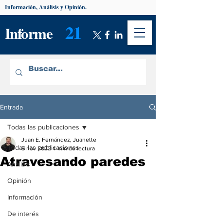
Información, Análisis y Opinión.
21
Informe
Entrada
Todas las publicaciones
Juan E. Fernández, Juanette
Todas las publicaciones
8 nov 2022
4 min de lectura
Atravesando paredes
Análisis
Opinión
Información
De interés