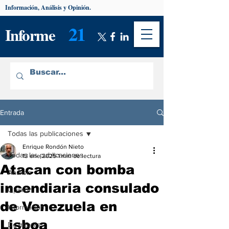
Información, Análisis y Opinión.
21
Informe
Entrada
Todas las publicaciones
Enrique Rondón Nieto
Todas las publicaciones
13 ene 2025
1 min de lectura
Atacan con bomba
Análisis
incendiaria consulado
Opinión
de Venezuela en
Información
Lisboa
De interés