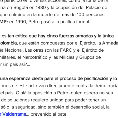
ro participó en diversas acciones, como la toma de la 
na en Bogotá en 1980 y la ocupación del Palacio de 
o que culminó en la muerte de más de 100 personas. 
19 en 1990, Petro pasó a la política formal.
 es tan crítica que hay cinco fuerzas armadas y la única 
Colombia,
 que están compuestas por el Ejército, la Armada
ía Nacional. Las otras son las FARC y el Ejército de 
litares, el Narcotráfico y las Milicias y Grupos de 
un país así?...
na esperanza cierta para el proceso de pacificación y lo
iones de este acto van directamente contra la democracia
del país. Ojalá la oposición a Petro -quien espero no sea 
 de soluciones requiere unidad para poder tener un 
lo la seguridad, sino también el desarrollo social, la 
o Valderrama
... prevenido al bate.