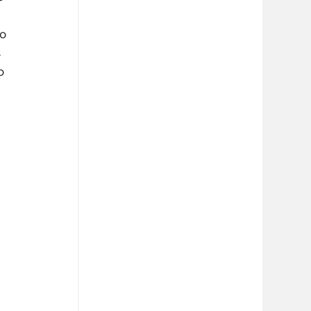
o 
 
o 