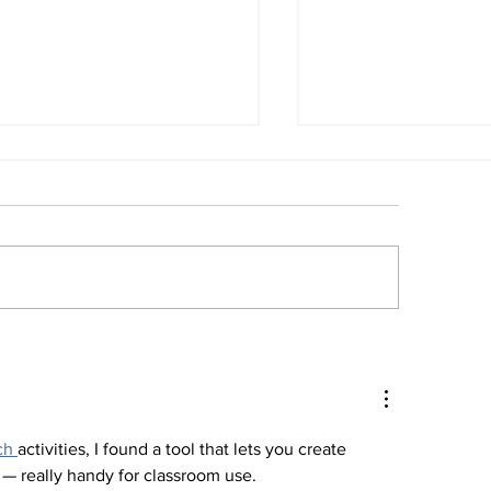
ïa Santiago y el arte
Christopher Nol
 sentirse extranjero
mejor entre lo
 todas partes
ch 
activities, I found a tool that lets you create 
 — really handy for classroom use.