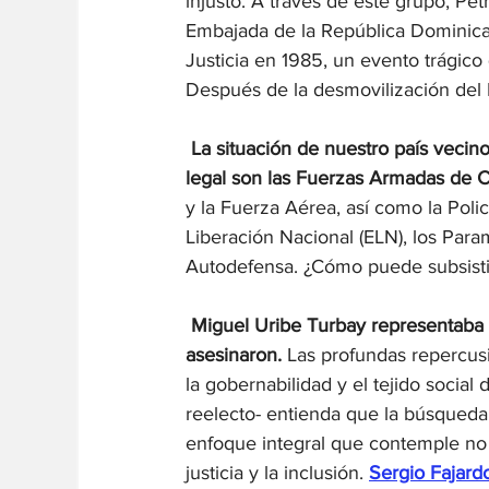
injusto. A través de este grupo, Pet
Embajada de la República Dominica
Justicia en 1985, un evento trágic
Después de la desmovilización del M
La situación de nuestro país vecino
legal son las Fuerzas Armadas de 
y la Fuerza Aérea, así como la Polic
Liberación Nacional (ELN), los Parami
Autodefensa. ¿Cómo puede subsistir 
 Miguel Uribe Turbay representaba u
asesinaron. 
Las profundas repercus
la gobernabilidad y el tejido social 
reelecto- entienda que la búsqueda
enfoque integral que contemple no só
justicia y la inclusión. 
Sergio Fajard