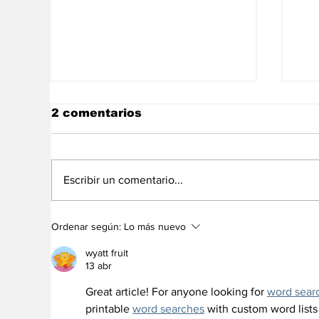
2 comentarios
Escribir un comentario...
“Los iraníes no somos
Me
Ordenar según:
Lo más nuevo
chavistas y menos aún
de
rodriguistas ¡Que Alá
en
wyatt fruit
nos proteja!”
13 abr
Great article! For anyone looking for 
word sear
printable 
word searches
 with custom word lists