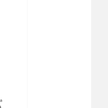
 
a 
s 