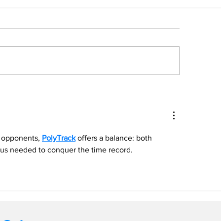
uador comenzó
Venezolanos po
novación de visas
Mundo: Verdad
ra venezolanos
mitos sobre las
EB1 y EB2 de 
g opponents, 
PolyTrack
 offers a balance: both 
cus needed to conquer the time record.