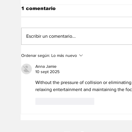
1 comentario
Escribir un comentario...
EE.UU. aclara situación
Ec
Ordenar según:
Lo más nuevo
de venezolanos y la
re
nueva restricción de
pa
Anna Jamie
visas
10 sept 2025
Without the pressure of collision or eliminatin
relaxing entertainment and maintaining the fo
Me gusta
Reaccionar