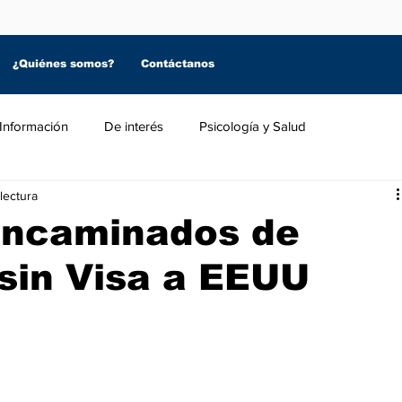
¿Quiénes somos?
Contáctanos
Información
De interés
Psicología y Salud
lectura
encaminados de
 sin Visa a EEUU