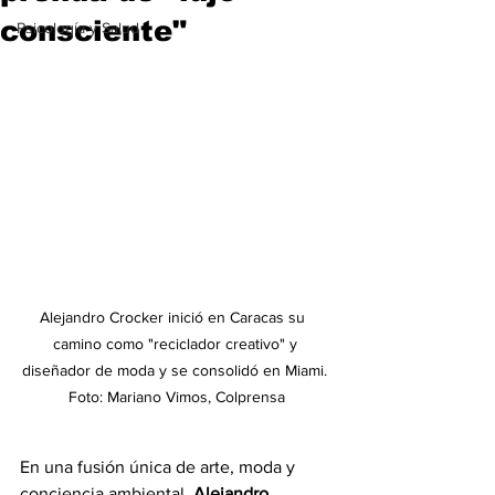
consciente"
Psicología y Salud
Alejandro Crocker inició en Caracas su  
camino como "reciclador creativo" y 
diseñador de moda y se consolidó en Miami. 
Foto: Mariano Vimos, Colprensa
En una fusión única de arte, moda y 
conciencia ambiental, 
Alejandro 