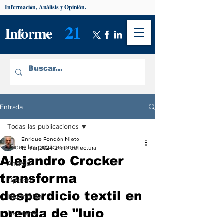
Información, Análisis y Opinión.
21
Informe
Entrada
Todas las publicaciones
Enrique Rondón Nieto
Todas las publicaciones
13 mar 2024
2 min de lectura
Alejandro Crocker
Análisis
transforma
Opinión
desperdicio textil en
Información
prenda de "lujo
De interés